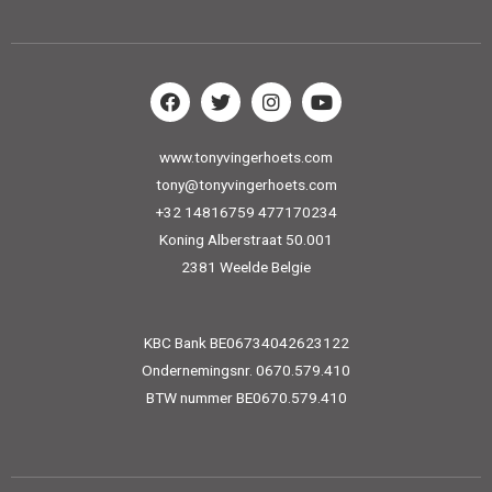
www.tonyvingerhoets.com
tony@tonyvingerhoets.com
+32 14816759 477170234
Koning Alberstraat 50.001
2381 Weelde Belgie
KBC Bank BE06734042623122
Ondernemingsnr. 0670.579.410
BTW nummer BE0670.579.410